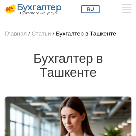
Бухгалтер
RU
Бухгалтерские услуги
RU
UZ
EN
Главная
/
Статьи
/
Бухгалтер в Ташкенте
Бухгалтер в
Ташкенте