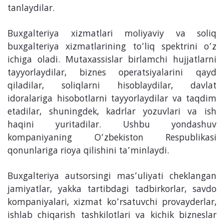
tanlaydilar.
Buxgalteriya xizmatlari moliyaviy va soliq
buxgalteriya xizmatlarining to’liq spektrini o’z
ichiga oladi. Mutaxassislar birlamchi hujjatlarni
tayyorlaydilar, biznes operatsiyalarini qayd
qiladilar, soliqlarni hisoblaydilar, davlat
idoralariga hisobotlarni tayyorlaydilar va taqdim
etadilar, shuningdek, kadrlar yozuvlari va ish
haqini yuritadilar. Ushbu yondashuv
kompaniyaning O’zbekiston Respublikasi
qonunlariga rioya qilishini ta’minlaydi.
Buxgalteriya autsorsingi mas’uliyati cheklangan
jamiyatlar, yakka tartibdagi tadbirkorlar, savdo
kompaniyalari, xizmat ko’rsatuvchi provayderlar,
ishlab chiqarish tashkilotlari va kichik bizneslar