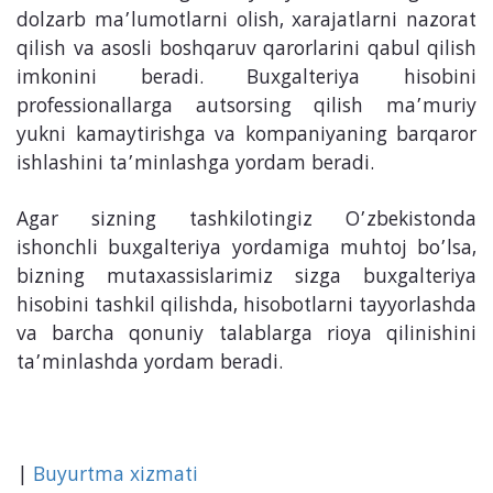
dolzarb ma’lumotlarni olish, xarajatlarni nazorat
qilish va asosli boshqaruv qarorlarini qabul qilish
imkonini beradi. Buxgalteriya hisobini
professionallarga autsorsing qilish ma’muriy
yukni kamaytirishga va kompaniyaning barqaror
ishlashini ta’minlashga yordam beradi.
Agar sizning tashkilotingiz O’zbekistonda
ishonchli buxgalteriya yordamiga muhtoj bo’lsa,
bizning mutaxassislarimiz sizga buxgalteriya
hisobini tashkil qilishda, hisobotlarni tayyorlashda
va barcha qonuniy talablarga rioya qilinishini
ta’minlashda yordam beradi.
|
Buyurtma xizmati