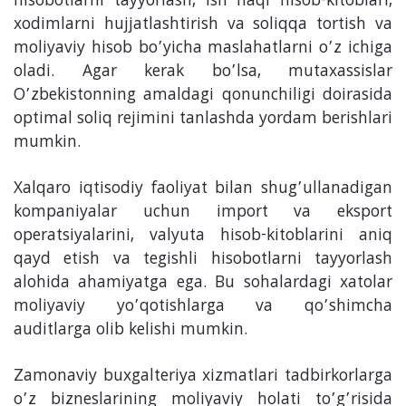
hisobotlarni tayyorlash, ish haqi hisob-kitoblari,
xodimlarni hujjatlashtirish va soliqqa tortish va
moliyaviy hisob bo’yicha maslahatlarni o’z ichiga
oladi. Agar kerak bo’lsa, mutaxassislar
O’zbekistonning amaldagi qonunchiligi doirasida
optimal soliq rejimini tanlashda yordam berishlari
mumkin.
Xalqaro iqtisodiy faoliyat bilan shug’ullanadigan
kompaniyalar uchun import va eksport
operatsiyalarini, valyuta hisob-kitoblarini aniq
qayd etish va tegishli hisobotlarni tayyorlash
alohida ahamiyatga ega. Bu sohalardagi xatolar
moliyaviy yo’qotishlarga va qo’shimcha
auditlarga olib kelishi mumkin.
Zamonaviy buxgalteriya xizmatlari tadbirkorlarga
o’z bizneslarining moliyaviy holati to’g’risida