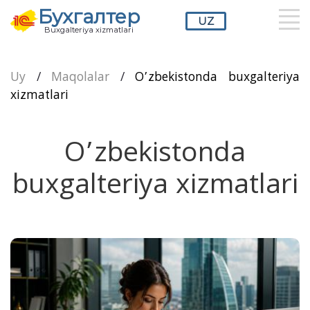
Бухгалтер
UZ
Buxgalteriya xizmatlari
RU
UZ
EN
Uy
/
Maqolalar
/
O’zbekistonda buxgalteriya
xizmatlari
O’zbekistonda
buxgalteriya xizmatlari