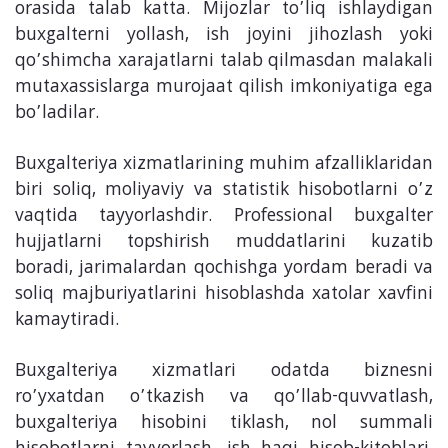
orasida talab katta. Mijozlar to’liq ishlaydigan
buxgalterni yollash, ish joyini jihozlash yoki
qo’shimcha xarajatlarni talab qilmasdan malakali
mutaxassislarga murojaat qilish imkoniyatiga ega
bo’ladilar.
Buxgalteriya xizmatlarining muhim afzalliklaridan
biri soliq, moliyaviy va statistik hisobotlarni o’z
vaqtida tayyorlashdir. Professional buxgalter
hujjatlarni topshirish muddatlarini kuzatib
boradi, jarimalardan qochishga yordam beradi va
soliq majburiyatlarini hisoblashda xatolar xavfini
kamaytiradi.
Buxgalteriya xizmatlari odatda biznesni
ro’yxatdan o’tkazish va qo’llab-quvvatlash,
buxgalteriya hisobini tiklash, nol summali