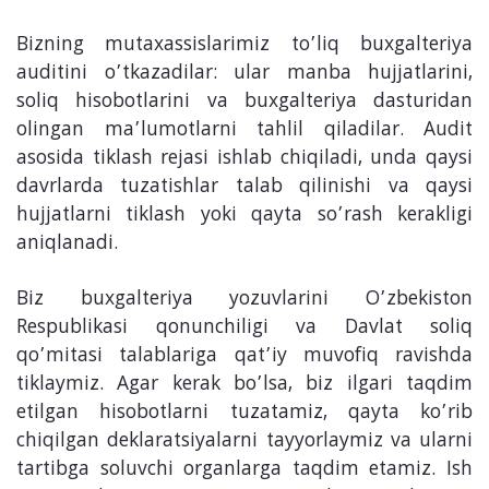
Bizning mutaxassislarimiz to’liq buxgalteriya
auditini o’tkazadilar: ular manba hujjatlarini,
soliq hisobotlarini va buxgalteriya dasturidan
olingan ma’lumotlarni tahlil qiladilar. Audit
asosida tiklash rejasi ishlab chiqiladi, unda qaysi
davrlarda tuzatishlar talab qilinishi va qaysi
hujjatlarni tiklash yoki qayta so’rash kerakligi
aniqlanadi.
Biz buxgalteriya yozuvlarini O’zbekiston
Respublikasi qonunchiligi va Davlat soliq
qo’mitasi talablariga qat’iy muvofiq ravishda
tiklaymiz. Agar kerak bo’lsa, biz ilgari taqdim
etilgan hisobotlarni tuzatamiz, qayta ko’rib
chiqilgan deklaratsiyalarni tayyorlaymiz va ularni
tartibga soluvchi organlarga taqdim etamiz. Ish