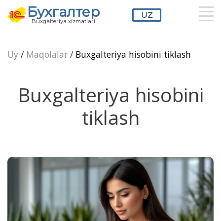
Бухгалтер
UZ
Buxgalteriya xizmatlari
RU
UZ
EN
Uy
/
Maqolalar
/
Buxgalteriya hisobini tiklash
Buxgalteriya hisobini
tiklash