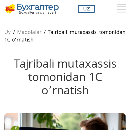
Бухгалтер
UZ
Buxgalteriya xizmatlari
RU
UZ
EN
Uy
/
Maqolalar
/
Tajribali mutaxassis tomonidan
1C o’rnatish
Tajribali mutaxassis
tomonidan 1C
o’rnatish