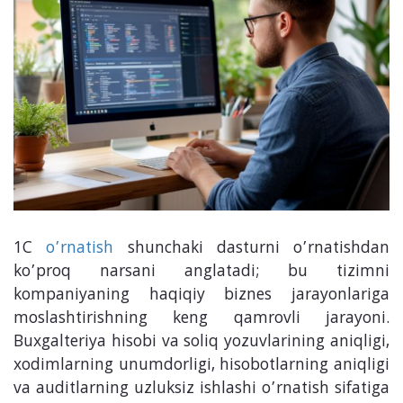
1C
o’rnatish
shunchaki dasturni o’rnatishdan
ko’proq narsani anglatadi; bu tizimni
kompaniyaning haqiqiy biznes jarayonlariga
moslashtirishning keng qamrovli jarayoni.
Buxgalteriya hisobi va soliq yozuvlarining aniqligi,
xodimlarning unumdorligi, hisobotlarning aniqligi
va auditlarning uzluksiz ishlashi o’rnatish sifatiga