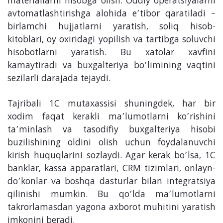
materiallarni hisobga olish. Oddiy operatsiyalarni
avtomatlashtirishga alohida e’tibor qaratiladi –
birlamchi hujjatlarni yaratish, soliq hisob-
kitoblari, oy oxiridagi yopilish va tartibga soluvchi
hisobotlarni yaratish. Bu xatolar xavfini
kamaytiradi va buxgalteriya bo’limining vaqtini
sezilarli darajada tejaydi.
Tajribali 1C mutaxassisi shuningdek, har bir
xodim faqat kerakli ma’lumotlarni ko’rishini
ta’minlash va tasodifiy buxgalteriya hisobi
buzilishining oldini olish uchun foydalanuvchi
kirish huquqlarini sozlaydi. Agar kerak bo’lsa, 1C
banklar, kassa apparatlari, CRM tizimlari, onlayn-
do’konlar va boshqa dasturlar bilan integratsiya
qilinishi mumkin. Bu qo’lda ma’lumotlarni
takrorlamasdan yagona axborot muhitini yaratish
imkonini beradi.