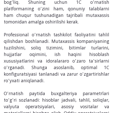
bog’liq. Shuning uchun 1C o’rnatish
platformaning o’zini ham, qonuniy talablarni
ham chuqur tushunadigan tajribali mutaxassis
tomonidan amalga oshirilishi kerak.
Professional o’rnatish tashkilot faoliyatini tahlil
qilishdan boshlanadi. Mutaxassis kompaniyaning
tuzilishini, soliq tizimini, bitimlar turlarini,
hujjatlar oqimini, ish haqini hisoblash
xususiyatlarini va idoralararo o’zaro ta’sirlarni
o’rganadi. Shunga asoslanib, optimal 1C
konfiguratsiyasi tanlanadi va zarur o’zgartirishlar
ro’yxati aniqlanadi.
O’rnatish paytida buxgalteriya parametrlari
to’g’ri sozlanadi: hisoblar jadvali, tahlil, soliqlar,
valyuta operatsiyalari, asosiy vositalar va