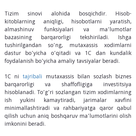
Tizim sinovi alohida bosqichdir. Hisob-
kitoblarning aniqligi, hisobotlarni yaratish,
almashinuv funksiyalari va ma’lumotlar
bazasining barqarorligi tekshiriladi. Ishga
tushirilgandan so’ng, mutaxassis xodimlarni
dastur bo’yicha o’qitadi va 1C dan kundalik
foydalanish bo’yicha amaliy tavsiyalar beradi.
1C ni
tajribali
mutaxassis bilan sozlash biznes
barqarorligi va shaffofligiga investitsiya
hisoblanadi. To’g’ri sozlangan tizim xodimlarning
ish yukini kamaytiradi, jarimalar xavfini
minimallashtiradi va rahbariyatga qaror qabul
qilish uchun aniq boshqaruv ma’lumotlarini olish
imkonini beradi.