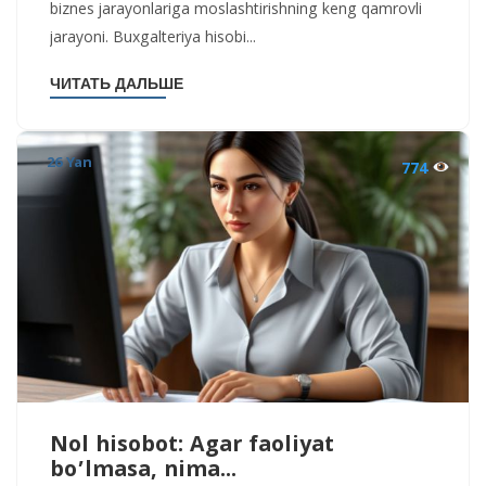
biznes jarayonlariga moslashtirishning keng qamrovli
jarayoni. Buxgalteriya hisobi...
ЧИТАТЬ ДАЛЬШЕ
26 Yan
774
Nol hisobot: Agar faoliyat
bo’lmasa, nima...