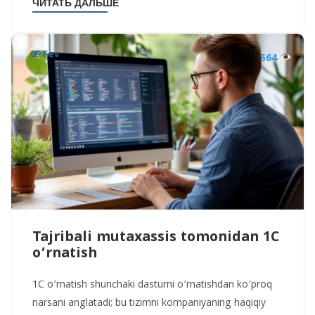
ЧИТАТЬ ДАЛЬШЕ
09 Fev
564
Tajribali mutaxassis tomonidan 1C
o’rnatish
1C o’rnatish shunchaki dasturni o’rnatishdan ko’proq
narsani anglatadi; bu tizimni kompaniyaning haqiqiy