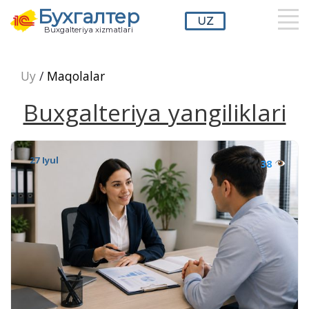
Бухгалтер
UZ
Buxgalteriya xizmatlari
RU
UZ
EN
Uy
/
Maqolalar
Buxgalteriya yangiliklari
27 Iyul
38