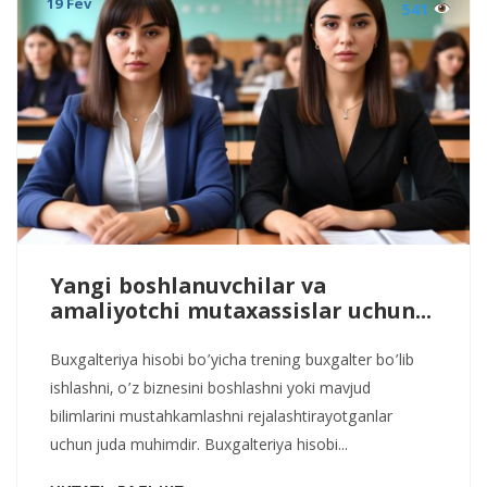
19 Fev
541
Yangi boshlanuvchilar va
amaliyotchi mutaxassislar uchun...
Buxgalteriya hisobi bo’yicha trening buxgalter bo’lib
ishlashni, o’z biznesini boshlashni yoki mavjud
bilimlarini mustahkamlashni rejalashtirayotganlar
uchun juda muhimdir. Buxgalteriya hisobi...