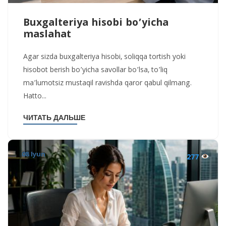
Buxgalteriya hisobi bo’yicha
maslahat
Agar sizda buxgalteriya hisobi, soliqqa tortish yoki
hisobot berish bo’yicha savollar bo’lsa, to’liq
ma’lumotsiz mustaqil ravishda qaror qabul qilmang.
Hatto...
ЧИТАТЬ ДАЛЬШЕ
08 Iyun
277