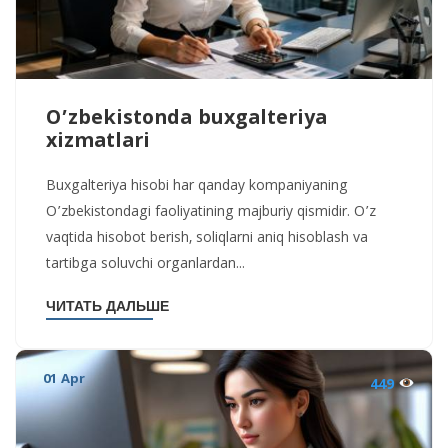
O’zbekistonda buxgalteriya
xizmatlari
Buxgalteriya hisobi har qanday kompaniyaning
O’zbekistondagi faoliyatining majburiy qismidir. O’z
vaqtida hisobot berish, soliqlarni aniq hisoblash va
tartibga soluvchi organlardan...
ЧИТАТЬ ДАЛЬШЕ
01 Apr
449