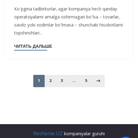
Ko’pgina tadbirkorlar, agar kompaniya hech qanday
operatsiyalarni amalga oshirmagan bo’lsa – tovarlar,
savdo yoki xodimlar bo’lmasa – shunchaki hisobotlarni
topshirishlari...
ЧИТАТЬ ДАЛЬШЕ
1
2
3
…
5
Reshenie.UZ
kompaniyalar guruhi